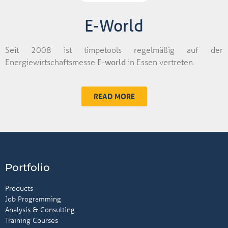
E-World
Seit 2008 ist timpetools regelmäßig auf der
Energiewirtschaftsmesse
E-world
in Essen vertreten.
READ MORE
Portfolio
Products
Job Programming
Analysis & Consulting
Training Courses