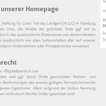
T
uf unserer Homepage
U
V
„Haftung für Links“ hat das Landgericht (LG) in Hamburg
M
s Links, die Inhalte der gelinkten Seite ggf. mit zu
D
 durch das ausdrückliche Distanzieren von diesen Inhalten
S
s ausdrücklich von allen Seiteninhalten aller auf unserer
anderer Unternehmen oder Privatpersonen verweisen.
nrecht
am
– ©lydiaBoenisch.com
nnten und ggf. durch Dritte geschützten Marken- und
n Bestimmungen des jeweils gültigen Kennzeichenrechts
agenen Eigentümer. Allein aufgrund der bloßen Nennung
hen nicht durch Rechte Dritter geschützt sind!