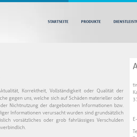
STARTSEITE
PRODUKTE
DIENSTLEIS
A
z
t
alität, Korrektheit, Vollständigkeit oder Qualität der
K
üche gegen uns, welche sich auf Schäden materieller oder
3
 oder Nichtnutzung der dargebotenen Informationen bzw.
diger Informationen verursacht wurden sind grundsätzlich
E
lich vorsätzliches oder grob fahrlässiges Verschulden
verbindlich.
T