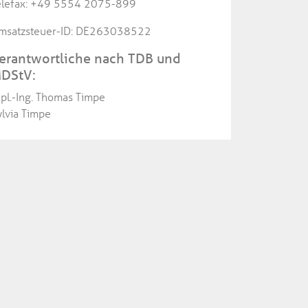
elefax: +49 5554 2075-899
msatzsteuer-ID: DE263038522
erantwortliche nach TDB und
DStV:
ipl.-Ing. Thomas Timpe
ylvia Timpe