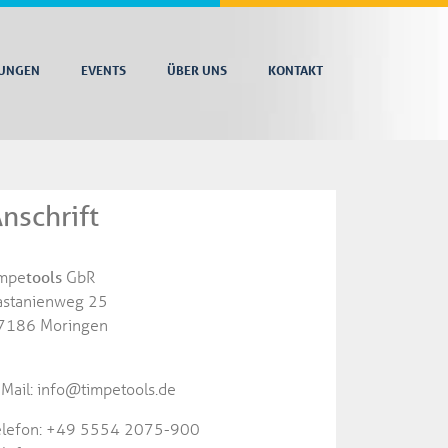
TUNGEN
EVENTS
ÜBER UNS
KONTAKT
nschrift
impe
tools
GbR
astanienweg 25
7186 Moringen
-Mail: info@timpetools.de
elefon: +49 5554 2075-900